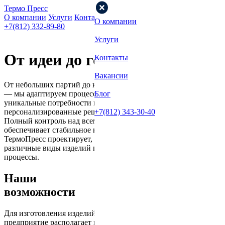
Термо Пресс
О компании
Услуги
Контакты
Вакансии
Блог
О компании
+7(812) 332-89-80
Услуги
От идеи до готового продукта
Контакты
Вакансии
От небольших партий до крупномасштабного производства
— мы адаптируем процессы, чтобы удовлетворять
Блог
уникальные потребности вашего бизнеса, обеспечивая
персонализированные решения
+7(812) 343-30-40
Полный контроль над всем производственным циклом
обеспечивает стабильное высокое качество на каждом этапе.
ТермоПресс проектирует, изготавливает и поставляет
различные виды изделий под конкретные производственные
процессы.
Наши
возможности
Для изготовления изделий любой сложности наше
предприятие располагает необходимой производственной