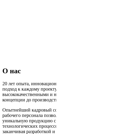
О нас
20 лет опыта, инновационные технологии и индивидуальный
подход к каждому проекту, обеспечивая вас
высококачественными и надежными решениями от
концепции до производства.
Опытнейший кадровый состав инженерно-технического и
рабочего персонала позволяет выпускать нестандартную и
уникальную продукцию с полной разработкой
технологических процессов начиная от производства и
заканчивая разработкой и изготовлением необходимой