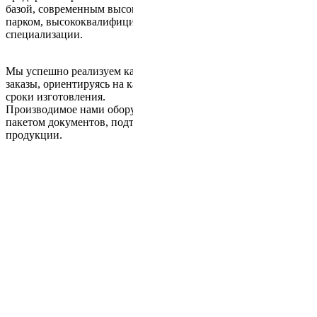
базой, современным высокотехнологичным станочным
парком, высококвалифицированными кадрами различной
специализации.
Мы успешно реализуем как единичные, так и серийные
заказы, ориентируясь на качество, гарантии и минимальные
сроки изготовления.
Производимое нами оборудование сопровождается полным
пакетом документов, подтверждающих качество выпускаемой
продукции.