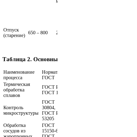
минут
масляное
структуры с
высокой
твёрдостью
Обеспечение
баланса
Отпуск
Медленное
прочности и
650 – 800
2 – 4 часа
(старение)
охлаждение
пластичности
устранение
напряжений
Таблица 2. Основные нормативы и ГОСТы
Наименование
Норматив/
Примечание
процесса
ГОСТ
Термическая
Стандарты по технологиям
ГОСТ Р 568,
обработка
термообработки для
ГОСТ 10595
сплавов
жаропрочных сплавов
ГОСТ
Методы неразрушающего
Контроль
30804,
контроля и определения
микроструктуры
ГОСТ Р
механических свойств
53205
Обработка
ГОСТ
Нормы для изготовления
сосудов из
15150-69,
сосудов, работающих при
жаропрочных
ГОСТ