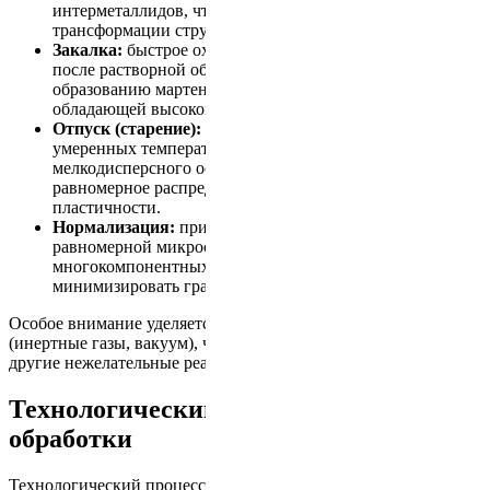
интерметаллидов, что создаёт базу для последующей
трансформации структуры.
Закалка:
быстрое охлаждение (водяное или масляное)
после растворной обработки, приводящее к
образованию мартенситной или бета-структуры,
обладающей высокой твёрдостью и прочностью.
Отпуск (старение):
термическое воздействие при
умеренных температурах для формирования
мелкодисперсного осадка, обеспечивающего
равномерное распределение напряжений и улучшение
пластичности.
Нормализация:
применяется для формирования
равномерной микроструктуры, особенно в сложных
многокомпонентных сплавах, где важно
минимизировать градиенты температуры.
Особое внимание уделяется контролю атмосферы в печах
(инертные газы, вакуум), что предотвращает окисление и
другие нежелательные реакции.
Технологический процесс термической
обработки
Технологический процесс обработки жаропрочных сплавов