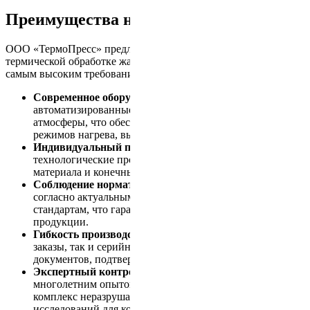
Преимущества наших услуг
ООО «ТермоПресс» предлагает комплексные решения по
термической обработке жаропрочных сплавов, отвечающие
самым высоким требованиям:
Современное оборудование:
используем
автоматизированные печи с системой контроля
атмосферы, что обеспечивает точное соблюдение
режимов нагрева, выдержки и охлаждения.
Индивидуальный подход:
разрабатываем
технологические процессы с учётом специфики вашего
материала и конечных требований изделия.
Соблюдение нормативов:
все процессы проводятся
согласно актуальным ГОСТам и международным
стандартам, что гарантирует качество и безопасность
продукции.
Гибкость производства:
выполняем как единичные
заказы, так и серийное производство с полным пакетом
документов, подтверждающих соответствие стандартам.
Экспертный контроль:
наши специалисты с
многолетним опытом в металлургии проводят полный
комплекс неразрушающих и лабораторных
исследований для контроля качества каждой партии.