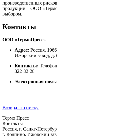
производственных рисков и высокое качество конечной
продукции – ООО «ТермоПресс» станет вашим надёжным
выбором.
Контакты
ООО «ТермоПресс»
Адрес:
Россия, 196650, Санкт-Петербург, г. Колпино,
Ижорский завод, д. б/н
Контакты:
Телефон: 8 (812) 322-89-80, Факс: 8 (812)
322-82-28
Электронная почта:
termopress@tp-izhora.ru
Возврат к списку
Термо Пресс
Контакты
Россия, г. Санкт-Петербург,
г. Колпино, Ижорский завод, д. б/н