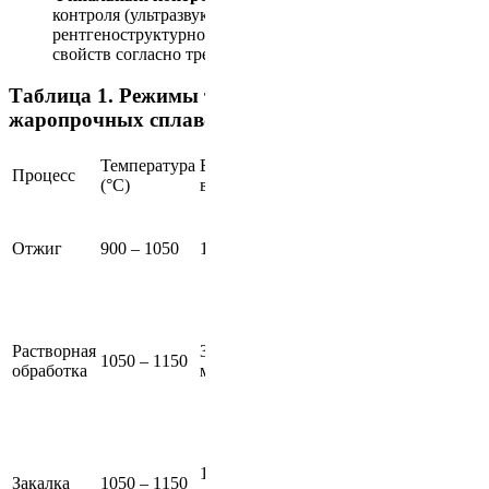
контроля (ультразвукового, магнитного,
рентгеноструктурного) и проверка механических
свойств согласно требованиям ГОСТ.
Таблица 1. Режимы термической обработки
жаропрочных сплавов
Температура
Время
Метод
Основной
Процесс
(°C)
выдержки
охлаждения
эффект
Снятие
внутренних
Медленное
Отжиг
900 – 1050
1 – 2 часа
напряжений,
(в печи)
стабилизация
структуры
Полное
растворение
Атмосферное
Растворная
30 – 60
легирующих
1050 – 1150
или
обработка
минут
элементов,
инертное
подготовка к
закалке
Формирован
мартенситной
10 – 30
Водяное или
бета-
Закалка
1050 – 1150