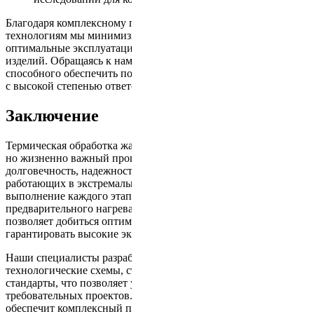
Благодаря комплексному подходу и инновационным
технологиям мы минимизируем риск дефектов и гарантируем
оптимальные эксплуатационные характеристики ваших
изделий. Обращаясь к нам, вы получаете надежного партнёра,
способного обеспечить полный цикл термической обработки
с высокой степенью ответственности и точности.
Заключение
Термическая обработка жаропрочных сплавов – это сложный,
но жизненно важный процесс, от которого зависит
долговечность, надежность и безопасность изделий,
работающих в экстремальных условиях. Правильное
выполнение каждого этапа технологического процесса – от
предварительного нагрева до финального контроля –
позволяет добиться оптимальной структуры материала и
гарантировать высокие эксплуатационные характеристики.
Наши специалисты разрабатывают индивидуальные
технологические схемы, строго соблюдая ГОСТы и мировые
стандарты, что позволяет успешно решать задачи даже самых
требовательных проектов. Если вы ищете партнёра, который
обеспечит комплексный подход, минимизацию