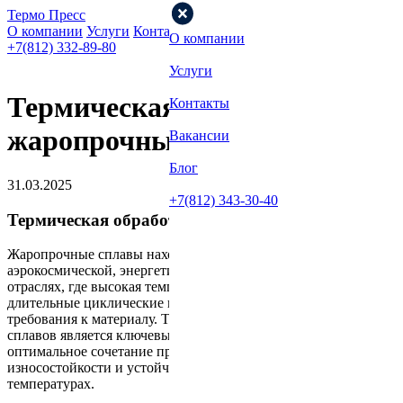
Термо Пресс
О компании
Услуги
Контакты
Вакансии
Блог
О компании
+7(812) 332-89-80
Услуги
Термическая обработка
Контакты
жаропрочных сплавов
Вакансии
Блог
31.03.2025
+7(812) 343-30-40
Термическая обработка жаропрочных сплавов
Жаропрочные сплавы находят широкое применение в
аэрокосмической, энергетической, автомобильной и других
отраслях, где высокая температура, агрессивная среда и
длительные циклические нагрузки предъявляют особые
требования к материалу. Термическая обработка таких
сплавов является ключевым этапом, обеспечивающим
оптимальное сочетание прочности, пластичности,
износостойкости и устойчивости к деформациям при высоких
температурах.