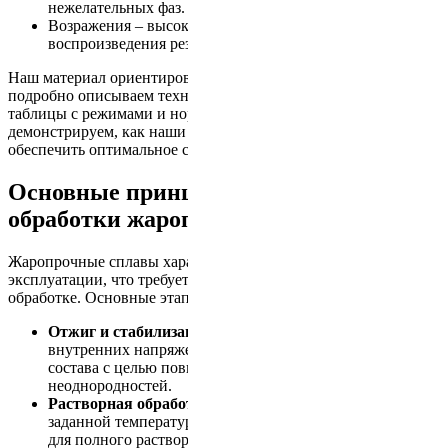
нежелательных фаз.
Возражения – высокие затраты, сложность
воспроизведения результатов, длительность процесса.
Наш материал ориентирован на решение этих проблем: мы
подробно описываем технологический процесс, приводим
таблицы с режимами и нормативными документами, а также
демонстрируем, как наши услуги помогают снизить риски и
обеспечить оптимальное соотношение цены и качества.
Основные принципы термической
обработки жаропрочных сплавов
Жаропрочные сплавы характеризуются высокой температурой
эксплуатации, что требует особого подхода при термической
обработке. Основные этапы включают:
Отжиг и стабилизация структуры:
снижение
внутренних напряжений и коррекция дисперсного
состава с целью повышения пластичности и устранения
неоднородностей.
Растворная обработка (solution treatment):
нагрев до
заданной температуры с последующим выдерживанием
для полного растворения легирующих элементов и