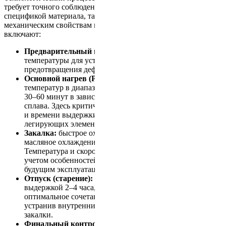
требует точного соблюдения режимов, определяемых как
спецификой материала, так и конечными требованиями к
механическим свойствам изделия. Основные этапы
включают:
Предварительный нагрев:
постепенное повышение
температуры для устранения термических шоков и
предотвращения деформаций.
Основной нагрев (Растворная обработка):
нагрев до
температур в диапазоне 1050–1150 °C с выдержкой от
30–60 минут в зависимости от химического состава
сплава. Здесь критически важен контроль температуры
и времени выдержки для полного растворения
легирующих элементов.
Закалка:
быстрое охлаждение (вода или специальное
масляное охлаждение) для формирования нужной фазы.
Температура и скорость охлаждения подбираются с
учетом особенностей сплава и требований к его
будущим эксплуатационным характеристикам.
Отпуск (старение):
повторный нагрев до 650–800 °C с
выдержкой 2–4 часа, что позволяет сформировать
оптимальное сочетание твёрдости и пластичности,
устранив внутренние напряжения, возникающие после
закалки.
Финальный контроль:
проведение неразрушающего