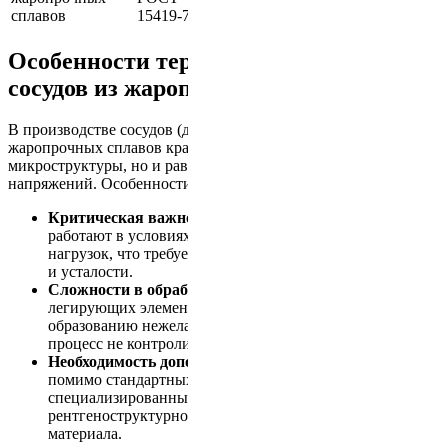
высоких температурах
сплавов
15419-79
Особенности термической обработки
сосудов из жаропрочных сплавов
В производстве сосудов (давленных, теплообменных и др.) из
жаропрочных сплавов крайне важен контроль не только
микроструктуры, но и равномерности распределения
напряжений. Особенности таких изделий:
Критическая важность термостойкости:
сосуды
работают в условиях циклических температурных
нагрузок, что требует особой устойчивости к ползучести
и усталости.
Сложности в обработке:
высокая концентрация
легирующих элементов может приводить к
образованию нежелательных фаз, если технологический
процесс не контролируется строго.
Необходимость дополнительных этапов контроля:
помимо стандартных методов, применяются
специализированные методики ультразвукового и
рентгеноструктурного анализа для оценки состояния
материала.