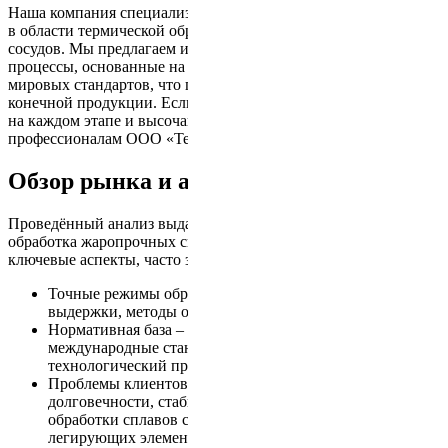
Наша компания специализируется на комплексных решениях
в области термической обработки жаропрочных сплавов и
сосудов. Мы предлагаем индивидуальные технологические
процессы, основанные на строгом соблюдении ГОСТов и
мировых стандартов, что позволяет гарантировать надежность
конечной продукции. Если для вас важны точность, контроль
на каждом этапе и высочайшее качество – обращайтесь к
профессионалам ООО «ТермоПресс».
Обзор рынка и анализ конкурентов
Проведённый анализ выдачи по запросам «термическая
обработка жаропрочных сплавов» выявил следующие
ключевые аспекты, часто затрагиваемые конкурентами:
Точные режимы обработки – температурные режимы,
выдержки, методы охлаждения и контроль атмосферы.
Нормативная база – ссылки на ГОСТы и
международные стандарты, регламентирующие
технологический процесс.
Проблемы клиентов – высокие требования к
долговечности, стабильности свойств, сложности
обработки сплавов с высоким содержанием
легирующих элементов и риск образования