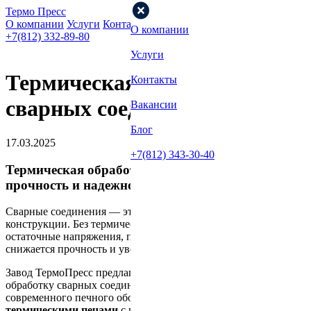
Термо Пресс
О компании
Услуги
Контакты
Вакансии
Блог
О компании
+7(812) 332-89-80
Услуги
Термическая обработка
Контакты
сварных соединений
Вакансии
Блог
17.03.2025
+7(812) 343-30-40
Термическая обработка сварных соединений:
прочность и надежность без риска брака
Сварные соединения — это одно из самых уязвимых мест в
конструкции. Без термической обработки в металле остаются
остаточные напряжения, повышается риск появления трещин,
снижается прочность и увеличивается скорость коррозии.
Завод ТермоПресс предлагает комплексную термическую
обработку сварных соединений с использованием
современного печного оборудования.
Мы обладаем 14
термическими печами
с грузоподъемностью до 100 тонн, что