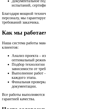
Документальное подтверждение качества – протокол
испытаний, сертификаты, фотоотчет.
Благодаря мощной технической базе и квалифицированному
персоналу, мы гарантируем точное соблюдение всех
требований заказчика.
Как мы работаем?
Наша система работы максимально прозрачна и удобна для
клиентов:
Анализ проекта – изучаем чертежи, определяем
оптимальный режим обработки.
Подбор технологии – выбираем метод термообработки в
зависимости от требований к прочности.
Выполнение работ – строго по технологии, с контролем
каждого этапа.
Финальная проверка – контроль качества, оформление
документации.
Все работы выполняются в заявленный срок, без задержек и с
гарантией качества.