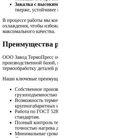
Закалка с высоким отпуском
— делает соединение
тверже, устойчивее к износу.
В процессе работы мы контролируем температуру и скорость
охлаждения, чтобы избежать деформации металла и добиться
максимального качества.
Преимущества работы с нами
ООО Завод ТермоПресс обладает уникальной
производственной базой, которая позволяет выполнять
термообработку деталей различного размера и веса.
Наши ключевые преимущества:
Собственное производство с 14 печами
грузоподъемностью до 100 тонн.
Возможность термической обработки
крупногабаритных изделий длиной до 6,5 метров.
Работа по ГОСТ 52857.4-2007 и международным
стандартам.
Полный контроль технологического процесса с
точностью нагрева до 5°C.
Минимальные сроки выполнения заказов – от 24 часов.