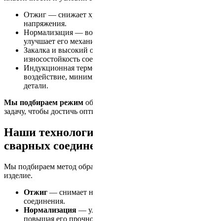
Отжиг — снижает хрупкость и устраняет остаточные
напряжения.
Нормализация — восстанавливает структуру металла и
улучшает его механические свойства.
Закалка и высокий отпуск — повышает твердость и
износостойкость соединения.
Индукционная термообработка — локальное
воздействие, минимизирующее деформацию всей
детали.
Мы подбираем режим
обработки под каждую конкретную
задачу, чтобы достичь оптимального результата.
Наши технологии термообработки
сварных соединений
Мы подбираем метод обработки индивидуально под каждое
изделие.
Отжиг
— снимает напряжения, снижает хрупкость
соединения.
Нормализация
— улучшает структуру металла,
повышая его прочностные характеристики.