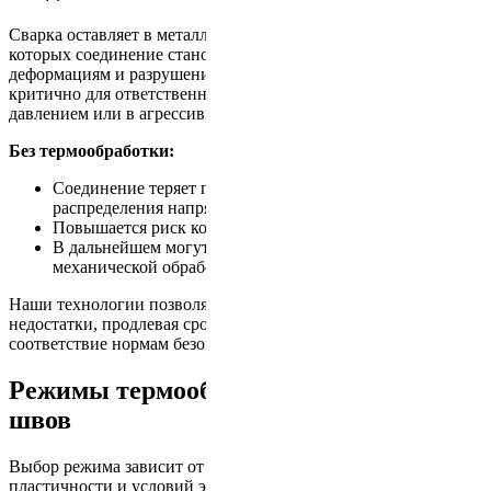
Сварка оставляет в металле внутренние напряжения, из-за
которых соединение становится уязвимым к растрескиванию,
деформациям и разрушению под нагрузкой. Особенно это
критично для ответственных конструкций, работающих под
давлением или в агрессивной среде.
Без термообработки:
Соединение теряет прочность из-за неравномерного
распределения напряжений.
Повышается риск коррозии в местах сварки.
В дальнейшем могут возникнуть проблемы с
механической обработкой и эксплуатацией.
Наши технологии позволяют полностью устранить эти
недостатки, продлевая срок службы изделий и обеспечивая их
соответствие нормам безопасности.
Режимы термообработки сварных
швов
Выбор режима зависит от требований к прочности,
пластичности и условий эксплуатации изделия.