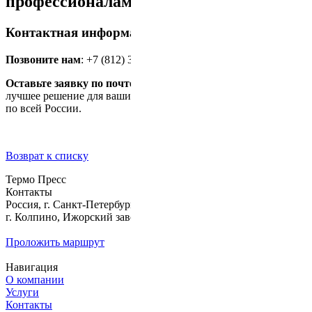
профессионалам
Контактная информация
Позвоните нам
: +7 (812) 322-89-80
Оставьте заявку по почте
termopress@tp-izhora.ru
– подберем
лучшее решение для ваших задач. Работаем с предприятиями
по всей России.
Возврат к списку
Термо Пресс
Контакты
Россия, г. Санкт-Петербург,
г. Колпино, Ижорский завод, д. б/н
Проложить маршрут
Навигация
О компании
Услуги
Контакты