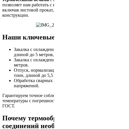
позволяет нам работать с крупногабаритными изделиями,
включая листовой прокат, поковки, отливки и сварные
конструкции.
Наши ключевые возможности
Закалка с охлаждением в масло – изделия до 6 тонн,
длиной до 5 метров, шириной до 2 метров.
Закалка с охлаждением в воду – изделия длиной до 5,5
метров.
Отпуск, нормализация, отжиг, старение – изделия до 30
тонн, длиной до 5,5 метров.
Обработка сварных конструкций для снятия остаточных
напряжений.
Гарантируем точное соблюдение технологии, контроль
температуры с погрешностью до 5°C и полное соответствие
ГОСТ.
Почему термообработка сварных
соединений необходима?