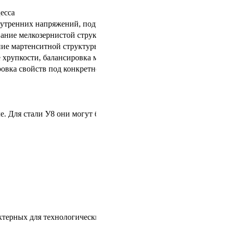
есса
утренних напряжений, подготовка материала
ние мелкозернистой структуры, улучшение пластичности
ие мартенситной структуры, повышение твердости
хрупкости, балансировка механических свойств
овка свойств под конкретное назначение
ле. Для стали У8 они могут быть обозначены следующими
ктерных для технологических режимов.