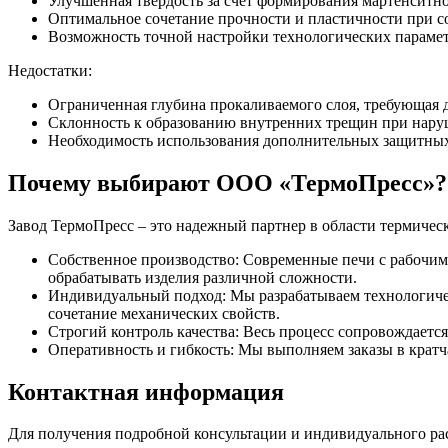
Улучшенная твердость за счет формирования мартенситн
Оптимальное сочетание прочности и пластичности при 
Возможность точной настройки технологических параме
Недостатки:
Ограниченная глубина прокаливаемого слоя, требующая 
Склонность к образованию внутренних трещин при нару
Необходимость использования дополнительных защитных
Почему выбирают ООО «ТермоПресс»?
Завод ТермоПресс – это надежный партнер в области термичес
Собственное производство: Современные печи с рабочим д
обрабатывать изделия различной сложности.
Индивидуальный подход: Мы разрабатываем технологичес
сочетание механических свойств.
Строгий контроль качества: Весь процесс сопровождаетс
Оперативность и гибкость: Мы выполняем заказы в кратч
Контактная информация
Для получения подробной консультации и индивидуального рас