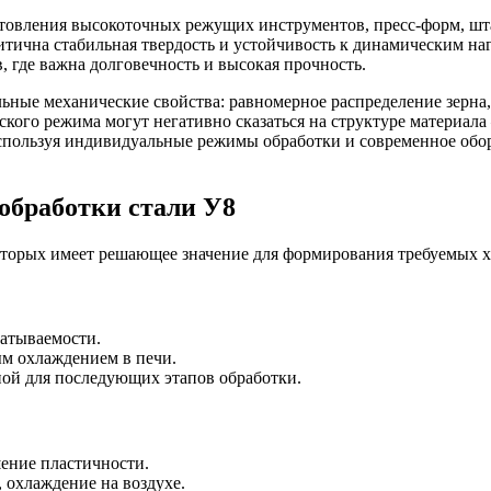
товления высокоточных режущих инструментов, пресс-форм, шта
итична стабильная твердость и устойчивость к динамическим на
 где важна долговечность и высокая прочность.
льные механические свойства: равномерное распределение зер
кого режима могут негативно сказаться на структуре материала 
спользуя индивидуальные режимы обработки и современное обор
обработки стали У8
которых имеет решающее значение для формирования требуемых х
атываемости.
м охлаждением в печи.
дной для последующих этапов обработки.
ение пластичности.
 охлаждение на воздухе.