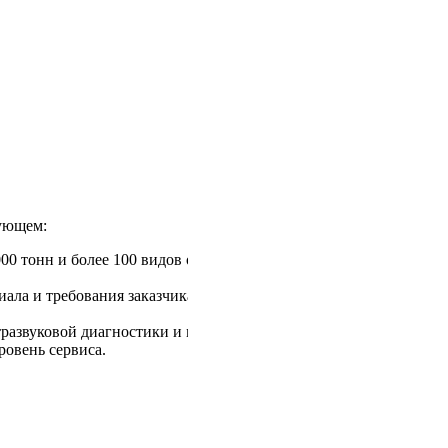
дующем:
000 тонн и более 100 видов оснастки позволяют нам
ла и требования заказчика, что гарантирует оптимальное
тразвуковой диагностики и металлографического исследования.
ровень сервиса.