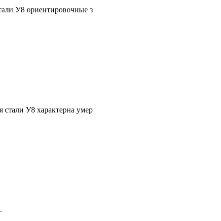
тали У8 ориентировочные значения следующие:
я стали У8 характерна умеренная прокаливаемость, что требует
.