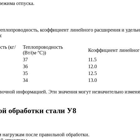
режима отпуска.
 теплопроводность, коэффициент линейного расширения и удельн
:
ть (кг/
Теплопроводность
Коэффициент линейного
(Вт/(м·°C))
37
11.5
36
12.0
35
12.5
34
13.0
вочной информацией. Эти значения могут незначительно изменят
й обработки стали У8
м нагрузкам после правильной обработки.