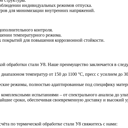
ой структуры.
соблюдении индивидуальных режимов отпуска.
тров для минимизации внутренних напряжений.
дополнительного контроля.
шении температурного режима.
 покрытий для повышения коррозионной стойкости.
кой обработки стали У8. Наше преимущество заключается в сле
иапазоном температур от 150 до 1100 °C, пресс с усилием до 3
кие режимы, полностью адаптированные под специфику материа
я комплексными испытаниями – от спектрального анализа до уль
айшие сроки, обеспечивая своевременную доставку и высокий у
чёта по термической обработке стали У8 свяжитесь с нами: