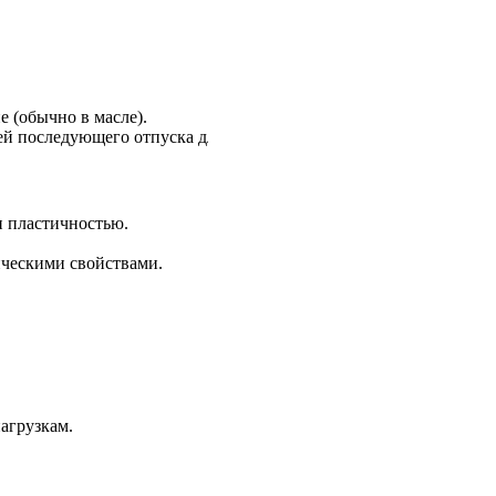
е (обычно в масле).
ей последующего отпуска для снижения хрупкости.
и пластичностью.
ическими свойствами.
агрузкам.