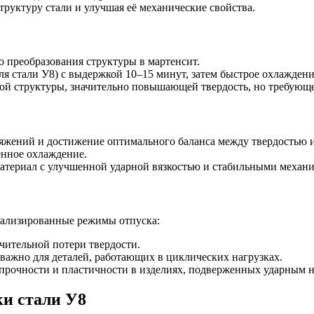
труктуру стали и улучшая её механические свойства.
о преобразования структуры в мартенсит.
я стали У8) с выдержкой 10–15 минут, затем быстрое охлаждени
ной структуры, значительно повышающей твердость, но требующ
яжений и достижение оптимального баланса между твердостью 
енное охлаждение.
материал с улучшенной ударной вязкостью и стабильными механ
циализированные режимы отпуска:
ачительной потери твердости.
 важно для деталей, работающих в циклических нагрузках.
 прочности и пластичности в изделиях, подверженных ударным н
ки стали У8