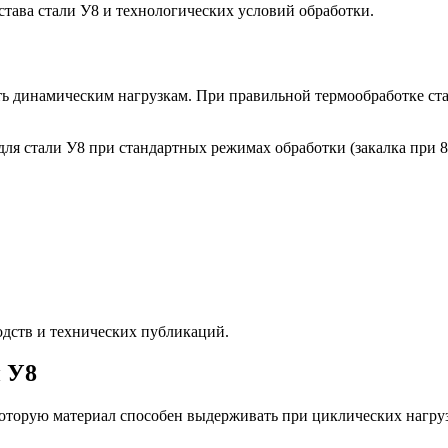
става стали У8 и технологических условий обработки.
ть динамическим нагрузкам. При правильной термообработке стал
 стали У8 при стандартных режимах обработки (закалка при 80
дств и технических публикаций.
и У8
которую материал способен выдерживать при циклических нагру