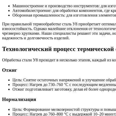
Машиностроение и производство инструментов: для изго
Автомобилестроение: для обработки компонентов, где кр
Оборонная промышленность: для изготовления элементов,
При правильной термообработке сталь У8 приобретает оптима
износостойкость. Однако малейшие отклонения от технологичес
чрезмерно хрупкими. Наши специалисты решают эти задачи, и
надежность и долговечность изделий.
Технологический процесс термической 
Обработка стали У8 проходит в несколько этапов, каждый из 
Отжиг
Цель: Снятие остаточных напряжений и улучшение обраб
Процесс: Нагрев до 730–760 °C с последующим медленны
Отжиг подготавливает заготовку, делая её более одноро
Нормализация
Цель: Формирование мелкозернистой структуры и повыш
Процесс: Нагрев до 760–800 °C с выдержкой 10–20 минут,