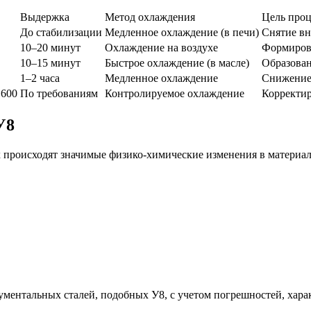
Выдержка
Метод охлаждения
Цель проц
До стабилизации
Медленное охлаждение (в печи)
Снятие вн
10–20 минут
Охлаждение на воздухе
Формирова
10–15 минут
Быстрое охлаждение (в масле)
Образован
1–2 часа
Медленное охлаждение
Снижение 
 600
По требованиям
Контролируемое охлаждение
Корректир
У8
х происходят значимые физико-химические изменения в материа
ментальных сталей, подобных У8, с учетом погрешностей, хара