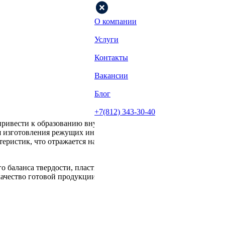
О компании
Услуги
Контакты
Вакансии
Блог
+7(812) 343-30-40
 привести к образованию внутренних напряжений, снижению
 изготовления режущих инструментов, пресс-форм, штампов и
еристик, что отражается на сроке службы изделий и
о баланса твердости, пластичности и ударной вязкости. Мы
ачество готовой продукции.