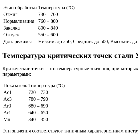
Этап обработки
Температура (°C)
Отжиг
730 – 760
Нормализация
760 – 800
Закалка
800 – 840
Отпуск
550 – 600
Доп. режимы
Низкий: до 250; Средний: до 500; Высокий: до
Температура критических точек стали 
Критические точки – это температурные значения, при которы
параметрами:
Показатель
Температура (°C)
Ac1
720 – 730
Ac3
780 – 790
Ar3
680 – 690
Ar1
640 – 650
Mn
340 – 350
Эти значения соответствуют типичным характеристикам инстру