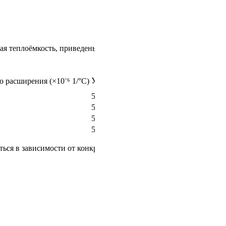
ая теплоёмкость, приведены в технических справочниках.
Удельная теплоёмкость c (Дж/(кг·°C))
 расширения (×10⁻⁶ 1/°C)
500
510
520
535
ься в зависимости от конкретного состава и технологических