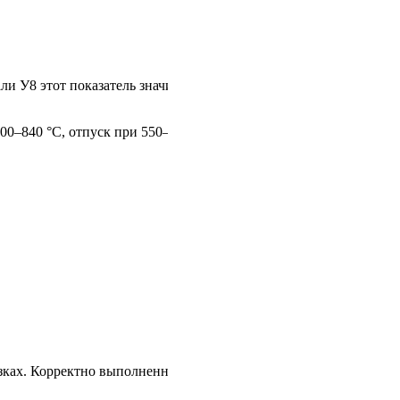
и У8 этот показатель значительно возрастает, что особенно
0–840 °C, отпуск при 550–600 °C):
зках. Корректно выполненная термическая обработка