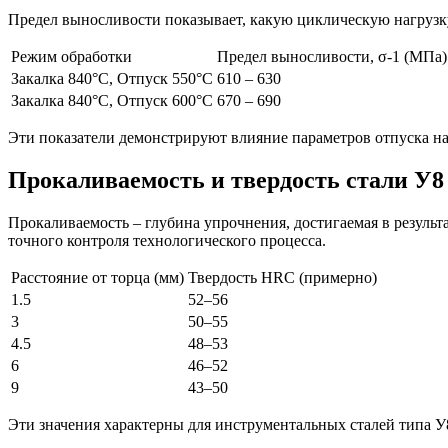
Предел выносливости показывает, какую циклическую нагрузк
Режим обработки
Предел выносливости, σ-1 (МПа)
Закалка 840°C, Отпуск 550°C
610 – 630
Закалка 840°C, Отпуск 600°C
670 – 690
Эти показатели демонстрируют влияние параметров отпуска на
Прокаливаемость и твердость стали У8
Прокаливаемость – глубина упрочнения, достигаемая в результа
точного контроля технологического процесса.
Расстояние от торца (мм)
Твердость HRC (примерно)
1.5
52–56
3
50–55
4.5
48–53
6
46–52
9
43–50
Эти значения характерны для инструментальных сталей типа У8