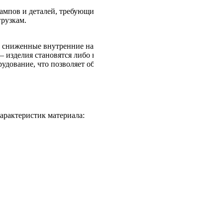
мпов и деталей, требующих высокой устойчивости к износу.
грузкам.
на, сниженные внутренние напряжения и повышенную
– изделия становятся либо недостаточно закалёнными, либо
удование, что позволяет обеспечить максимальную
арактеристик материала: