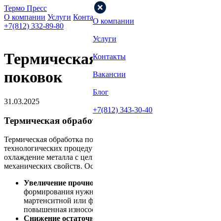
Термо Пресс
О компании
Услуги
Контакты
Вакансии
Блог
О компании
+7(812) 332-89-80
Услуги
Термическая обработка
Контакты
поковок
Вакансии
Блог
31.03.2025
+7(812) 343-30-40
Термическая обработка поковок
Термическая обработка поковок – это комплекс
технологических процедур, включающих нагрев, выдержку и
охлаждение металла с целью оптимизации его физико-
механических свойств. Основные задачи обработки:
Увеличение прочности и твердости:
путем
формирования нужной микроструктуры (например,
мартенситной или ферритно-перлитной) обеспечивается
повышенная износостойкость.
Снижение остаточных напряжений:
правильное