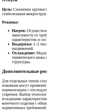
Цель:
Снижение хрупкости, восстановление пластичности и
стабилизация микроструктуры после закалки.
Режимы:
Нагрев:
Осуществляется при температуре 150–300 °C в
зависимости от требуемых эксплуатационных
характеристик и состава стали.
Выдержка:
1–2 часа для полного снятия остаточных
напряжений.
Охлаждение:
Медленное охлаждение для избежания
термического шока и сохранения равномерности
структуры.
Дополнительные режимы обработки
Для отдельных типов стали и специфических требований к
поковкам могут применяться комбинированные режимы
нормализации с последующим отпуском или ускоренного
старения. Выбор технологического цикла определяется
исходными характеристиками материала и назначением
конечного изделия с обязательным соблюдением
нормативных требований.