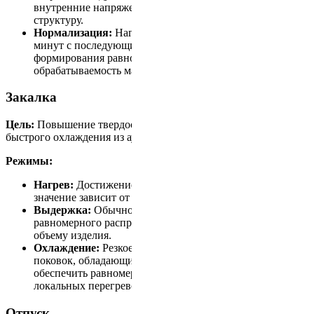
внутренние напряжения и обеспечить однородную
структуру.
Нормализация:
Нагрев до 850–950 °C, выдержка 30–60
минут с последующим охлаждением на воздухе для
формирования равномерной зернистости, что улучшает
обрабатываемость материала.
Закалка
Цель:
Повышение твердости и прочности поковки за счет
быстрого охлаждения из аустенитного состояния.
Режимы:
Нагрев:
Достижение температуры 900–980 °C (точное
значение зависит от марки стали).
Выдержка:
Обычно от 20 до 60 минут для
равномерного распределения температуры по всему
объему изделия.
Охлаждение:
Резкое охлаждение в масле или воде. Для
поковок, обладающих сложной геометрией, важно
обеспечить равномерное охлаждение, чтобы избежать
локальных перегревов и деформаций.
Отпуск