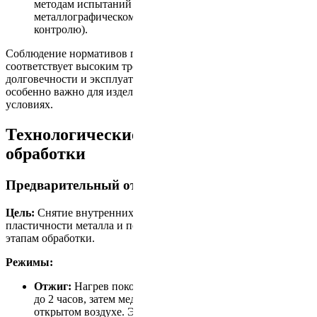
методам испытаний (например, стандарты по
металлографическому анализу и неразрушающему
контролю).
Соблюдение нормативов гарантирует, что продукция
соответствует высоким требованиям безопасности,
долговечности и эксплуатационных характеристик, что
особенно важно для изделий, работающих в критичных
условиях.
Технологические процессы и режимы
обработки
Предварительный отжиг и нормализация
Цель:
Снятие внутренних напряжений, улучшение
пластичности металла и подготовка поковки к последующим
этапам обработки.
Режимы:
Отжиг:
Нагрев поковки до 750–850 °C с выдержкой от 1
до 2 часов, затем медленное охлаждение в печи или на
открытом воздухе. Это позволяет перераспределить