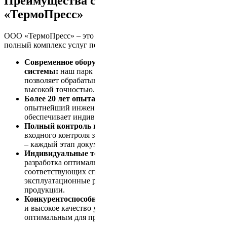
Преимущества сотрудничества с ООО
«ТермоПресс»
ООО «ТермоПресс» – это надёжный партнёр, предлагающий
полный комплекс услуг по термической обработке поковок:
Современное оборудование и автоматизированные
системы:
наш парк печей и контрольных систем
позволяет обрабатывать изделия любых размеров с
высокой точностью.
Более 20 лет опыта и квалифицированный персонал:
опытнейший инженерно-технический состав
обеспечивает индивидуальный подход к каждому заказу.
Полный контроль производственного цикла:
от
входного контроля заготовок до финальных испытаний
– каждый этап документируется и сертифицируется.
Индивидуальные технологические решения:
разработка оптимальных режимов обработки,
соответствующих специфике заказа, позволяет снизить
эксплуатационные риски и обеспечить долговечность
продукции.
Конкурентоспособные цены:
гибкая ценовая политика
и высокое качество услуг делают наше предложение
оптимальным для предприятий любого масштаба.