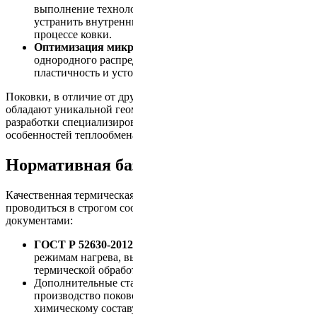
выполнение технологического цикла позволяет
устранить внутренние напряжения, возникающие в
процессе ковки.
Оптимизация микроструктуры:
формирование
однородного распределения зерен, что повышает
пластичность и устойчивость к растрескиванию.
Поковки, в отличие от других металлических изделий,
обладают уникальной геометрией и массой, что требует
разработки специализированных режимов обработки с учетом
особенностей теплообмена и механических нагрузок.
Нормативная база и ГОСТы
Качественная термическая обработка поковок должна
проводиться в строгом соответствии с нормативными
документами:
ГОСТ Р 52630-2012:
устанавливает общие требования к
режимам нагрева, выдержке и охлаждению изделий при
термической обработке.
Дополнительные стандарты, регламентирующие
производство поковок, определяют требования к
химическому составу, механическим характеристикам и