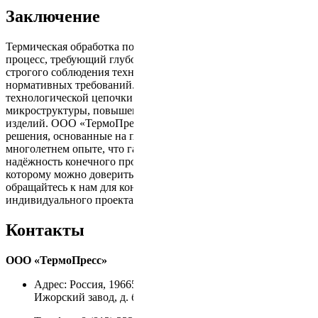
Заключение
Термическая обработка поковок – это высокотехнологичный
процесс, требующий глубоких знаний в области металлургии,
строгого соблюдения технологических режимов и
нормативных требований. Правильное выполнение
технологической цепочки обеспечивает оптимизацию
микроструктуры, повышение прочности и долговечности
изделий. ООО «ТермоПресс» предлагает комплексные
решения, основанные на передовых технологиях и
многолетнем опыте, что гарантирует безопасность и
надёжность конечного продукта. Выбирайте партнёра,
которому можно доверить важнейшие этапы обработки –
обращайтесь к нам для консультаций и расчёта
индивидуального проекта.
Контакты
ООО «ТермоПресс»
Адрес: Россия, 196650, Санкт-Петербург, г. Колпино,
Ижорский завод, д. б/н