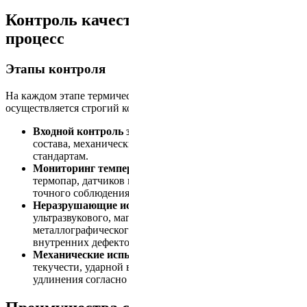
Контроль качества и технологический
процесс
Этапы контроля
На каждом этапе термической обработки поковок
осуществляется строгий контроль:
Входной контроль заготовок:
анализ химического
состава, механических свойств и соответствия
стандартам.
Мониторинг температурных режимов:
использование
термопар, датчиков и автоматизированных систем для
точного соблюдения заданных режимов.
Неразрушающие испытания:
применение
ультразвукового, магнитного контроля и
металлографического анализа для выявления
внутренних дефектов.
Механические испытания:
определение предела
текучести, ударной вязкости и относительного
удлинения согласно нормативным документам.