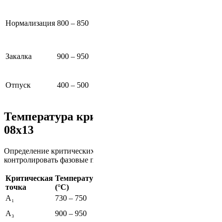
Улуч
30–60
Воздушное
зерни
Нормализация
800 – 850
минут
охлаждение
повы
проч
Водяное/
Форм
20–30
Закалка
900 – 950
масляное
март
минут
охлаждение
стру
Медленное/
Сниж
Отпуск
400 – 500
1–2 часа
контролируемое
хруп
охлаждение
после
Температура критических точек стали
08х13
Определение критических температур позволяет точно
контролировать фазовые преобразования.
Критическая
Температура
Описание
точка
(°С)
A₁
730 – 750
Начало аустенизации
Полное преобразование в
A₃
900 – 950
аустенит