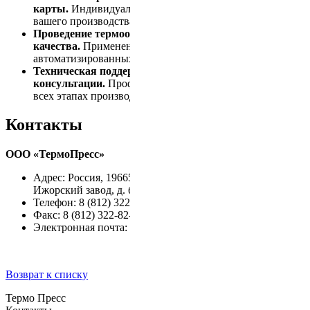
карты.
Индивидуальный подход с учётом специфики
вашего производства.
Проведение термообработки с контролем
качества.
Применение современного оборудования и
автоматизированных систем управления.
Техническая поддержка и
консультации.
Профессиональные рекомендации на
всех этапах производства.
Контакты
ООО «ТермоПресс»
Адрес: Россия, 196650, Санкт-Петербург, г. Колпино,
Ижорский завод, д. б/н
Телефон: 8 (812) 322-89-80
Факс: 8 (812) 322-82-28
Электронная почта:
termopress@tp-izhora.ru
Возврат к списку
Термо Пресс