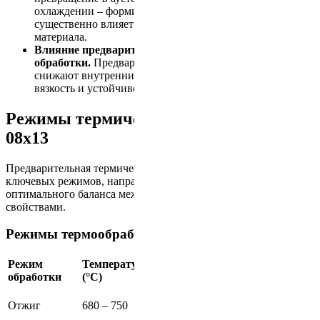
охлаждении – формирование мартенсита, что
существенно влияет на механические свойства
материала.
Влияние предварительной
обработки.
Предварительный отжиг и нормализация
снижают внутренние напряжения, повышают ударную
вязкость и устойчивость к усталостным разрушениям.
Режимы термической обработки стали
08х13
Предварительная термическая обработка включает несколько
ключевых режимов, направленных на достижение
оптимального баланса между механическими и физическими
свойствами.
Режимы термообработки стали 08х13
Режим
Температура
Время
Метод
Прим
обработки
(°С)
выдержки
охлаждения
Медленное
Сниж
Отжиг
680 – 750
1 – 2 часа
охлаждение (в
внут
печи)
напр