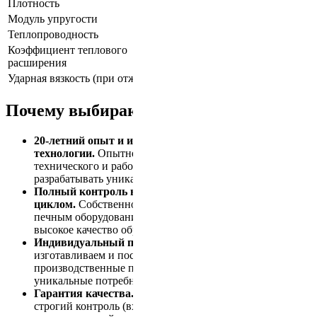
Плотность
7.8
г/см³
Модуль упругости
210
ГПа
Теплопроводность
45 – 55
Вт/(м·К)
Коэффициент теплового
11 – 12
×10⁻⁶/°С
расширения
Ударная вязкость (при отжиге)
40 – 50
Дж
Почему выбирают ТермоПресс
20-летний опыт и инновационные
технологии.
Опытнейший кадровый состав инженерно-
технического и рабочего персонала позволяет
разрабатывать уникальные технологические процессы.
Полный контроль над производственным
циклом.
Собственное производство с современным
печным оборудованием обеспечивает стабильное
высокое качество обработки.
Индивидуальный подход.
Мы проектируем,
изготавливаем и поставляем изделия под конкретные
производственные процессы, адаптируясь под
уникальные потребности каждого заказчика.
Гарантия качества.
На всех этапах производится
строгий контроль (входной, ультразвуковой,