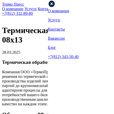
Термо Пресс
О компании
Услуги
Контакты
Вакансии
Блог
О компании
+7(812) 332-89-80
Услуги
Термическая обработка
Контакты
08х13
Вакансии
Блог
28.03.2025
+7(812) 343-30-40
Термическая обработка 08х13
Компания ООО «ТермоПресс» предлагает комплексные
решения по термической обработке стали 08х13 для
производства изделий любой сложности. От небольших
партий до крупномасштабного производства — мы
адаптируем процессы для удовлетворения уникальных
потребностей вашего бизнеса. Полный контроль над
производственным циклом обеспечивает стабильное высокое
качество на каждом этапе.