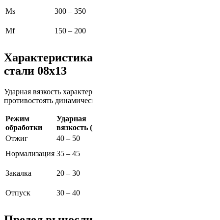
Начало мартенситного
Ms
300 – 350
превращения при охлаждении
Завершение мартенситного
Mf
150 – 200
превращения
Характеристика ударной вязкости
стали 08х13
Ударная вязкость характеризует способность материала
противостоять динамическим нагрузкам.
Режим
Ударная
Примечание
обработки
вязкость (Дж)
Отжиг
40 – 50
Повышенная пластичность
Баланс прочности и
Нормализация
35 – 45
пластичности
Высокая прочность,
Закалка
20 – 30
сниженная вязкость
Оптимизация свойств после
Отпуск
30 – 40
закалки
Предел выносливости (усталости)