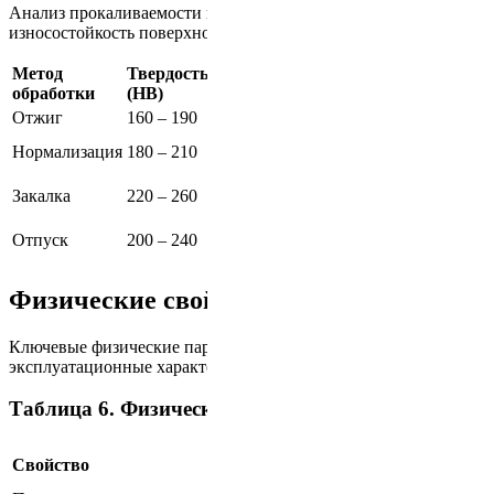
Анализ прокаливаемости и твердости позволяет оценить
износостойкость поверхности после термообработки.
Метод
Твердость
Прокаливаемость
обработки
(HB)
Отжиг
160 – 190
Низкая, равномерная структура
Средняя, улучшенная
Нормализация
180 – 210
зернистость
Высокая, формирование
Закалка
220 – 260
мартенсита
Оптимизированная для рабочих
Отпуск
200 – 240
нагрузок
Физические свойства стали 08х13
Ключевые физические параметры, влияющие на
эксплуатационные характеристики материала:
Таблица 6. Физические свойства стали 08х13
Единица
Свойство
Значение
измерения