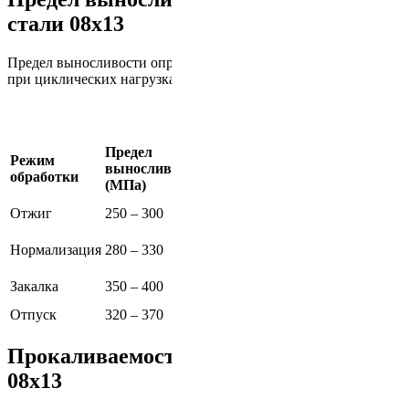
стали 08х13
Предел выносливости определяет долговечность материала
при циклических нагрузках.
Предел
Режим
выносливости
Примечание
обработки
(МПа)
Умеренный предел, пригоден
Отжиг
250 – 300
для дальнейшей обработки
Улучшенное распределение
Нормализация
280 – 330
напряжений
Высокий предел, требует
Закалка
350 – 400
последующего отпуска
Отпуск
320 – 370
Сбалансированные свойства
Прокаливаемость и твердость стали
08х13