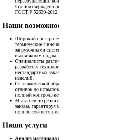
неразрушающий контроль макро- и микроструктуры),
что подтверждено полным пакетом документов по
ГОСТ Р 52630-2012 и международным нормам.
Наши возможности
Широкий спектр печей, включая ямные, камерные,
термические с внешней механизацией, печи с
загрузочными системами и нагревательные печи с
выдвижным подом.
Специалисты различных направлений обеспечивают
разработку технологической документации, проведение
нестандартных заказов и изготовление уникальных
изделий.
От термической обработки листового проката, поковок,
отливок до штамповки изделий – мы обеспечиваем
полный контроль качества на каждом этапе.
Мы успешно реализуем как единичные, так и серийные
заказы, гарантируя минимальные сроки изготовления и
полное соответствие техническим требованиям.
Наши услуги
Анализ материала и разработка технологической