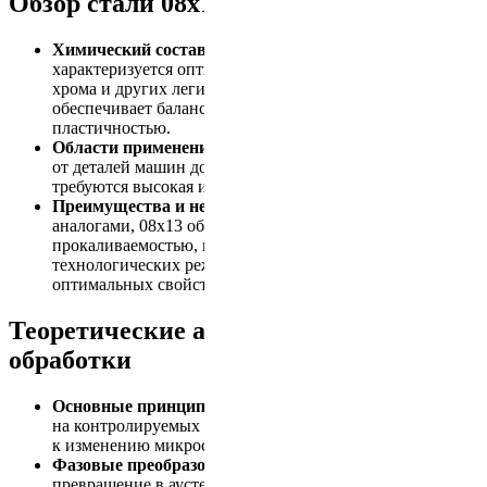
Обзор стали 08х13
Химический состав и классификация.
Сталь 08х13
характеризуется оптимальным соотношением углерода,
хрома и других легирующих элементов, что
обеспечивает баланс между прочностью и
пластичностью.
Области применения.
Широкий спектр применения –
от деталей машин до конструкционных элементов, где
требуются высокая износостойкость и ударная вязкость.
Преимущества и недостатки.
По сравнению с
аналогами, 08х13 обладает повышенной
прокаливаемостью, но требует точного соблюдения
технологических режимов для достижения
оптимальных свойств.
Теоретические аспекты термической
обработки
Основные принципы.
Термическая обработка основана
на контролируемых нагреве и охлаждении, приводящих
к изменению микроструктуры стали.
Фазовые преобразования.
При нагреве происходит
превращение в аустенит, а при последующем